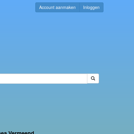
Account aanmaken
Inloggen
hea Vermeend