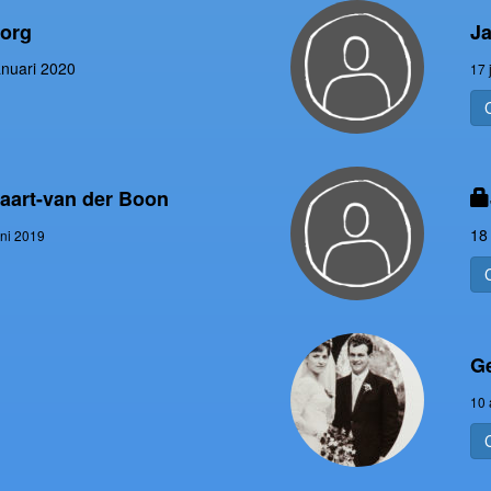
zorg
Ja
anuari 2020
17 
aart-van der Boon
18
uni 2019
Ge
10 