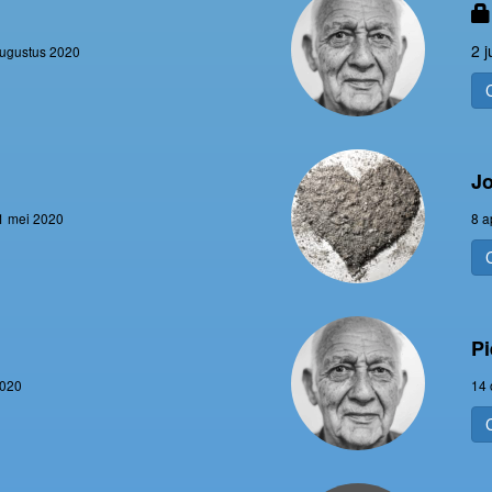
2 j
augustus 2020
J
1 mei 2020
8 a
P
2020
14 