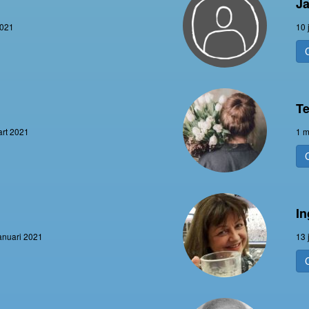
Ja
2021
10 
Te
art 2021
1 m
I
anuari 2021
13 