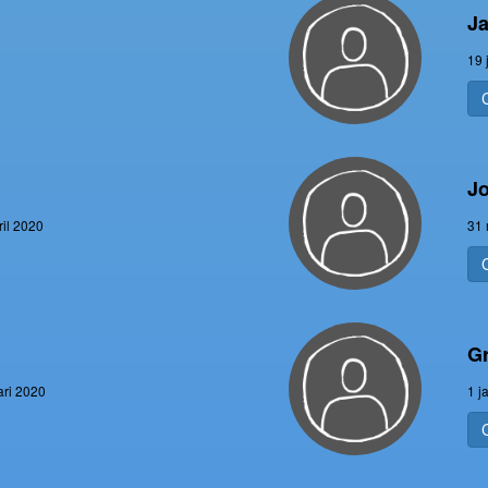
J
19 
J
ril 2020
31 
Gr
ari 2020
1 j